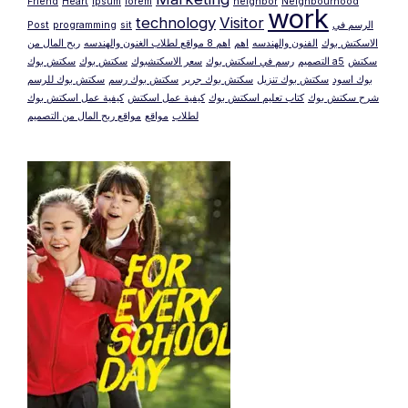
Friend
Heart
ipsum
lorem
neighbor
Neighbourhood
work
technology
Visitor
Post
programming
sit
الرسم في
الاسكتش بوك
الفنون والهندسه
اهم
اهم 8 مواقع لطلاب الغنون والهندسه
ربح المال من
سكتش
سكتش بوك a5
التصميم
رسم في اسكتش بوك
سعر الاسكتشبوك
سكتش بوك
بوك اسود
سكتش بوك تنزيل
سكتش بوك جرير
سكتش بوك رسم
سكتش بوك للرسم
شرح سكتش بوك
كتاب تعليم اسكتش بوك
كيفية عمل اسكتش
كيفية عمل اسكتش بوك
لطلاب
مواقع
مواقع ربح المال من التصميم