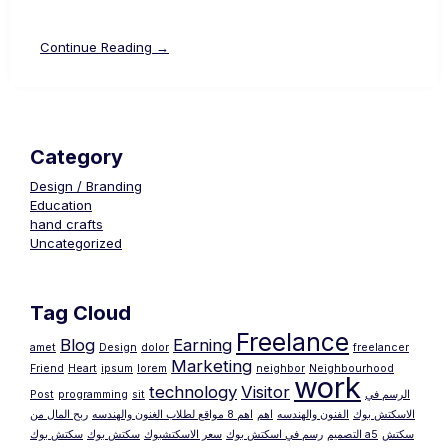
Continue Reading →
Category
Design / Branding
Education
hand crafts
Uncategorized
Tag Cloud
Freelance
Blog
Earning
amet
Design
dolor
freelancer
Marketing
Friend
Heart
ipsum
lorem
neighbor
Neighbourhood
work
technology
Visitor
Post
programming
sit
الرسم في
الاسكتش بوك
الفنون والهندسه
اهم
اهم 8 مواقع لطلاب الغنون والهندسه
ربح المال من
سكتش
سكتش بوك a5
التصميم
رسم في اسكتش بوك
سعر الاسكتشبوك
سكتش بوك